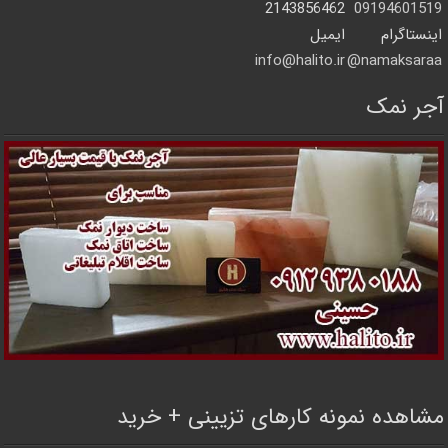
2143856462
09194601519
اینستاگرام
ایمیل
info@halito.ir
namaksaraa@
آجر نمک
مشاهده نمونه کارهای تزیینی + خرید