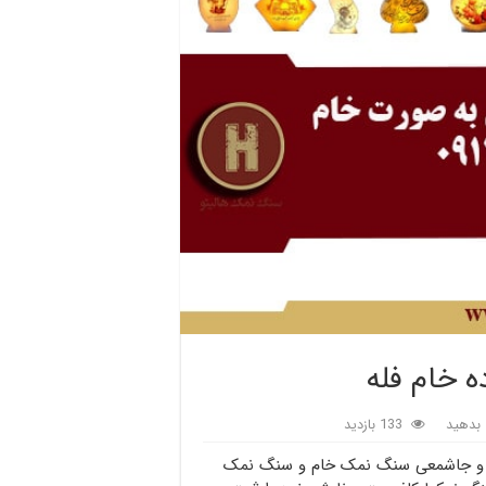
 خام فله
بدهید
133 بازدید
ور و جاشمعی سنگ نمک خام و سنگ نمک