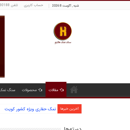
حساب کاربری
تلفن 09129380188 حسینی
شنبه , آگوست 8 2026
مقالات
محصولات
سنگ نمک 
آشنایی با نمک دانه شکری و مز
آخرین خبرها
دسته‌ها