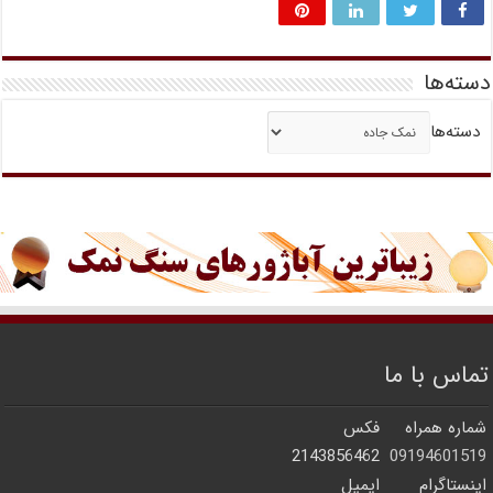
دسته‌ها
دسته‌ها
تماس با ما
شماره همراه
فکس
2143856462
09194601519
اینستاگرام
ایمیل