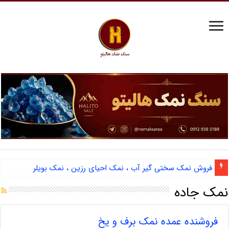
فروش نمک سختی گیر آب ، نمک احیای رزین ، نمک بویلر
نمک جاده
فروشنده عمده نمک برف و یخ