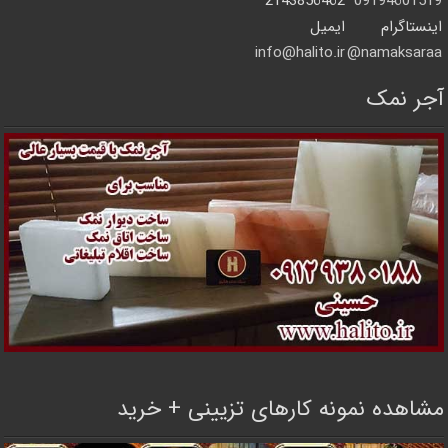
2143856462
09194601519
اینستاگرام
ایمیل
info@halito.ir
namaksaraa@
آجر نمک
مشاهده نمونه کارهای تزیینی + خرید