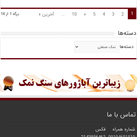
1
2
3
4
5
»
10
...
آخرین »
برگه 1 از 16
دسته‌ها
دسته‌ها
تماس با ما
شماره همراه
فکس