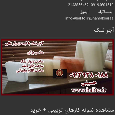
2143856462
09194601519
اینستاگرام
ایمیل
info@halito.ir
namaksaraa@
آجر نمک
مشاهده نمونه کارهای تزیینی + خرید