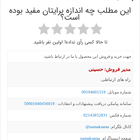
این مطلب چه اندازه برایتان مفید بوده
است؟
تا حالا کسی رأی نداده! اولین نفر باشید.
جهت خرید و فروش این محصول با ما در ارتباط باشید:
مدیر فروش: حسینی
راه های ارتباطی:
شماره موبايل:
09194601519
سامانه پيامکي دریافت پیشنهادات و انتقادات :
50001040456019
شماره فکس:
02143852831
کانال تلگرام:
namaksaraa@
صفحه اینستاگرام:
namaksaraa