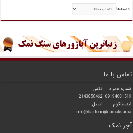
دسته‌ها
تماس با ما
شماره همراه
فکس
2143856462
09194601519
اینستاگرام
ایمیل
info@halito.ir
namaksaraa@
آجر نمک