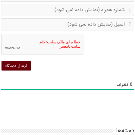
ش
ه
ا
(
(
د
د
ن
ن
ش
ش
0
نظرات
دسته‌ها