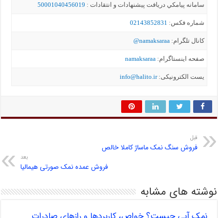
سامانه پيامکي دریافت پیشنهادات و انتقادات :
50001040456019
شماره فکس:
02143852831
کانال تلگرام:
namaksaraa@
صفحه اینستاگرام:
namaksaraa
یست الکترونیکی:
info@halito.ir
قبل
فروش سنگ نمک ماساژ کاملا خالص
بعد
فروش عمده نمک صورتی هیمالیا
نوشته های مشابه
نمک آبی چیست؟ خواص، کاربردها و رازهای صادرات