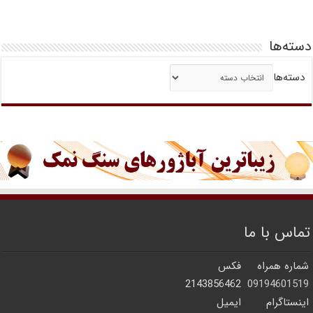
دسته‌ها
دسته‌ها
تماس با ما
شماره همراه
فکس
2143856462
09194601519
اینستاگرام
ایمیل