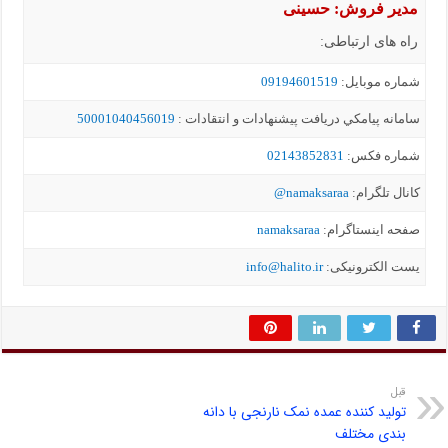
مدیر فروش: حسینی
راه های ارتباطی:
شماره موبايل:
09194601519
سامانه پيامکي دریافت پیشنهادات و انتقادات :
50001040456019
شماره فکس:
02143852831
کانال تلگرام:
namaksaraa@
صفحه اینستاگرام:
namaksaraa
یست الکترونیکی:
info@halito.ir
قبل
تولید کننده عمده نمک نارنجی با دانه
بندی مختلف