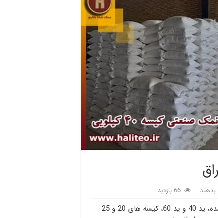
اق
بدهید
66 بازدید
نمک صادراتی سمنان ویژه بازار عراق، نمک خوراکی تصفیه شده، ید 40 و ید 60، کیسه های 20 و 25