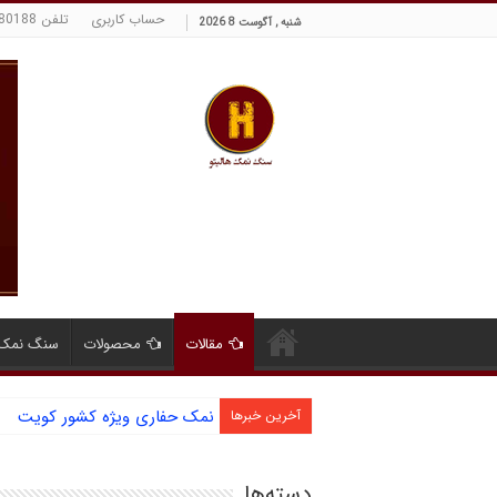
حساب کاربری
تلفن 09129380188 حسینی
شنبه , آگوست 8 2026
مقالات
محصولات
سنگ نمک 
نمک حفاری ویژه کشور کویت
آشنایی با نمک دانه شکری و مز
آخرین خبرها
دسته‌ها