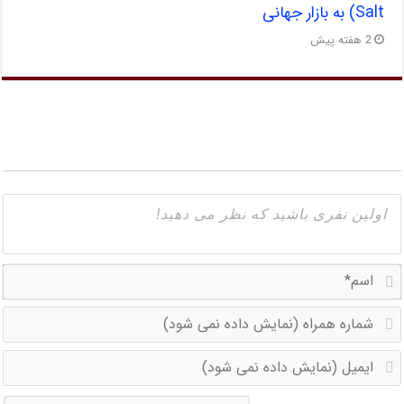
Salt) به بازار جهانی
2 هفته پیش
ا
ش
ه
ا
(
(
د
د
ن