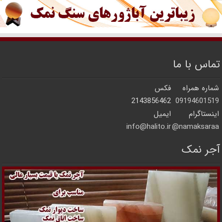
تماس با ما
شماره همراه
فکس
2143856462
09194601519
اینستاگرام
ایمیل
info@halito.ir
namaksaraa@
آجر نمک