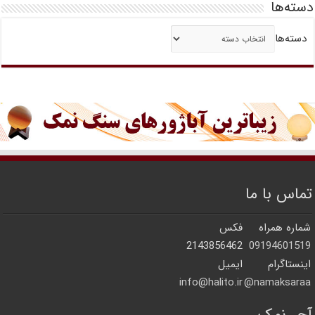
دسته‌ها
دسته‌ها
تماس با ما
شماره همراه
فکس
2143856462
09194601519
اینستاگرام
ایمیل
info@halito.ir
namaksaraa@