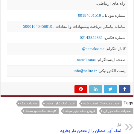
راه های ارتباطی:
شماره موبايل:
09194601519
سامانه پيامکي دریافت پیشنهادات و انتقادات :
50001040456019
شماره فکس:
02143852831
کانال تلگرام:
namaksaraa@
صفحه اینستاگرام:
namaksaraa
یست الکترونیکی:
info@halito.ir
Tags
خرید عمده نمک تصفیه شده
خرید نمک تبلور مجدد
صادرات نمک
صادرات نمک خوراکی
فروش نمک تبلور مجدد
کارخانه نمک تبلور مجدد
قبل
نمک آبی سمنان را از معدن دار بخرید