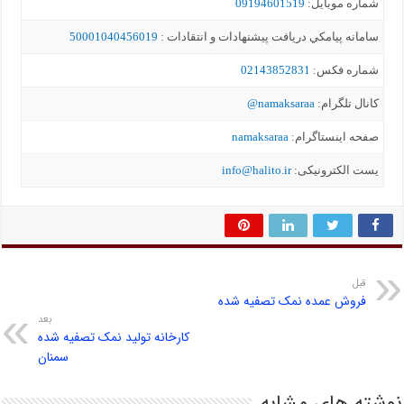
شماره موبايل:
09194601519
سامانه پيامکي دریافت پیشنهادات و انتقادات :
50001040456019
شماره فکس:
02143852831
کانال تلگرام:
namaksaraa@
صفحه اینستاگرام:
namaksaraa
یست الکترونیکی:
info@halito.ir
قبل
فروش عمده نمک تصفیه شده
بعد
کارخانه تولید نمک تصفیه شده
سمنان
نوشته های مشابه