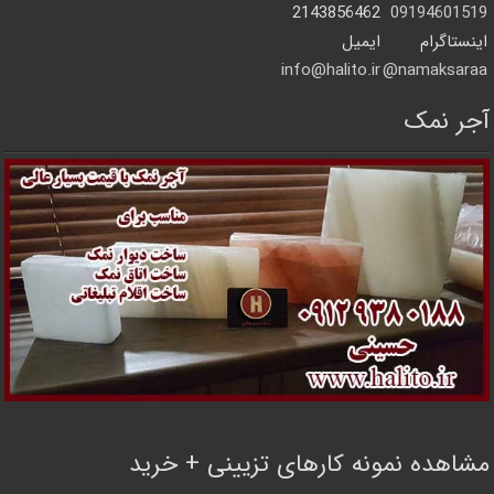
2143856462
09194601519
اینستاگرام
ایمیل
info@halito.ir
namaksaraa@
آجر نمک
مشاهده نمونه کارهای تزیینی + خرید