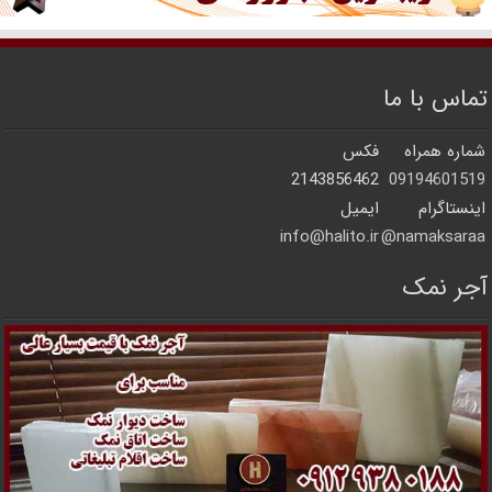
تماس با ما
شماره همراه
فکس
2143856462
09194601519
اینستاگرام
ایمیل
info@halito.ir
namaksaraa@
آجر نمک