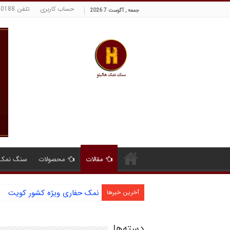
حساب کاربری
تلفن 09129380188 حسینی
جمعه , آگوست 7 2026
مقالات
محصولات
سنگ نمک 
آشنایی با نمک دانه شکری و مز
آخرین خبرها
دسته‌ها