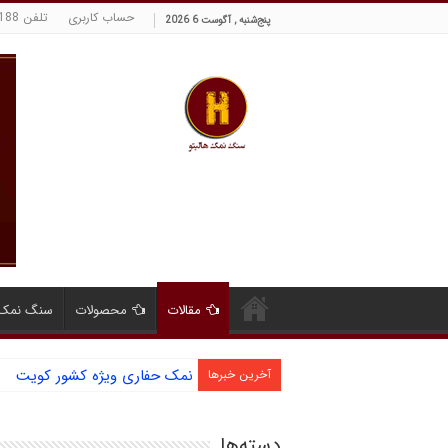
حساب کاربری
تلفن 09129380188 حسینی
پنج‌شنبه , آگوست 6 2026
مقالات
محصولات
سنگ نمک 
نمک حفاری ویژه کشور کویت
آشنایی با نمک دانه شکری و مز
آخرین خبرها
دسته‌ها