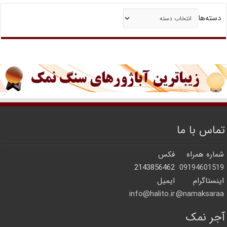
دسته‌ها
تماس با ما
شماره همراه
فکس
2143856462
09194601519
اینستاگرام
ایمیل
info@halito.ir
namaksaraa@
آجر نمک