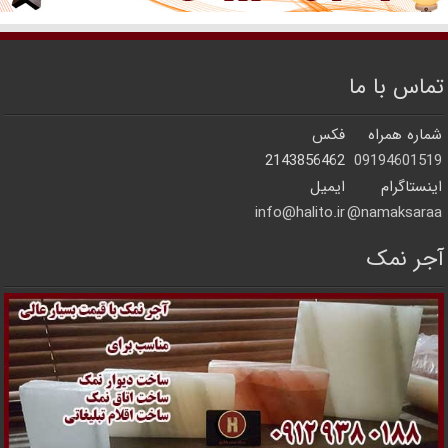
تماس با ما
شماره همراه
فکس
2143856462
09194601519
اینستاگرام
ایمیل
info@halito.ir
namaksaraa@
آجر نمک