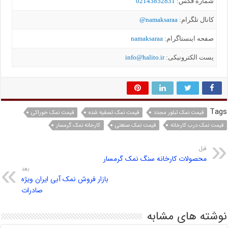
شماره فکس:
02143852831
کانال تلگرام:
namaksaraa@
صفحه اینستاگرام:
namaksaraa
یست الکترونیکی:
info@halito.ir
Tags
قیمت نمک تبلور مجدد
قیمت نمک تصفیه شده
قیمت نمک خوراکی
قیمت نمک درب کارخانه
قیمت نمک صنعتی
کارخانه نمک گرمسار
قبل
محصولات کارخانه سنگ نمک گرمسار
بعد
بازار فروش نمک آبی ایران ویژه
صادرات
نوشته های مشابه