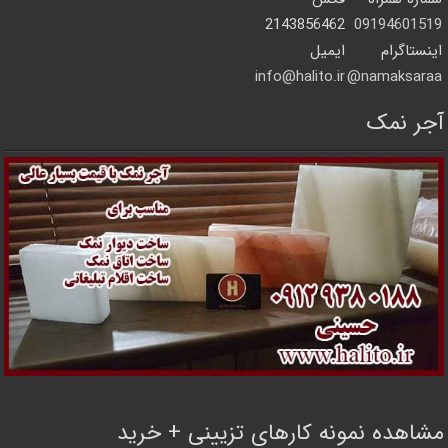
2143856462
09194601519
اینستاگرام
ایمیل
info@halito.ir
namaksaraa@
آجر نمک
مشاهده نمونه کارهای تزیینی + خرید