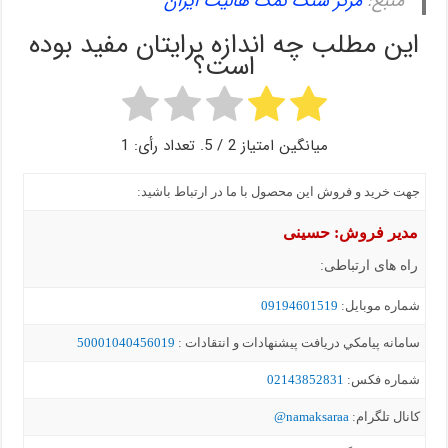
منبع:
مرکز سنگ نمک هالیت ایران
این مطلب چه اندازه برایتان مفید بوده
است؟
میانگین امتیاز
2
/ 5. تعداد رأی:
1
جهت خرید و فروش این محصول با ما در ارتباط باشید:
مدیر فروش: حسینی
راه های ارتباطی:
شماره موبايل:
09194601519
سامانه پيامکي دریافت پیشنهادات و انتقادات :
50001040456019
شماره فکس:
02143852831
کانال تلگرام:
namaksaraa@