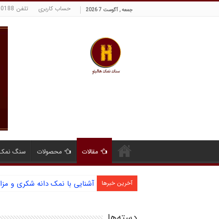
حساب کاربری
تلفن 09129380188 حسینی
جمعه , آگوست 7 2026
مقالات
محصولات
سنگ نمک 
آشنایی با نمک دانه شکری و مز
آخرین خبرها
دسته‌ها