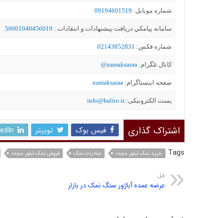
شماره موبايل:
09194601519
سامانه پيامکي دریافت پیشنهادات و انتقادات :
50001040456019
شماره فکس:
02143852831
کانال تلگرام:
namaksaraa@
صفحه اینستاگرام:
namaksaraa
یست الکترونیکی:
info@halito.ir
اشتراک گذاری
فیس بوک
توییتر
kedIn
Tags
خرید نمک تبلور مجدد
صادرات نمک
فروش نمک تبلور مجدد
قبل
عرضه عمده آباژور سنگ نمک در بازار