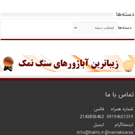
دسته‌ها
دسته‌ها
تماس با ما
شماره همراه
فکس
2143856462
09194601519
اینستاگرام
ایمیل
info@halito.ir
namaksaraa@