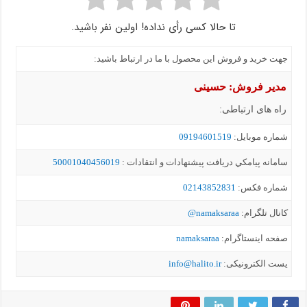
تا حالا کسی رأی نداده! اولین نفر باشید.
جهت خرید و فروش این محصول با ما در ارتباط باشید:
مدیر فروش: حسینی
راه های ارتباطی:
شماره موبايل:
09194601519
سامانه پيامکي دریافت پیشنهادات و انتقادات :
50001040456019
شماره فکس:
02143852831
کانال تلگرام:
namaksaraa@
صفحه اینستاگرام:
namaksaraa
یست الکترونیکی:
info@halito.ir