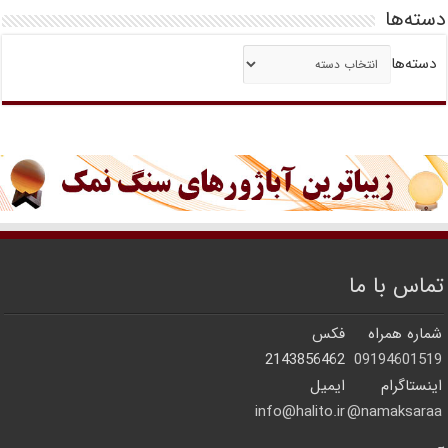
دسته‌ها
دسته‌ها
تماس با ما
شماره همراه
فکس
2143856462
09194601519
اینستاگرام
ایمیل
info@halito.ir
namaksaraa@