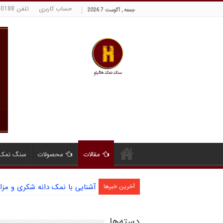
حساب کاربری
تلفن 09129380188 حسینی
جمعه , آگوست 7 2026
مقالات
محصولات
سنگ نمک 
آشنایی با نمک دانه شکری و مز
آخرین خبرها
دسته‌ها