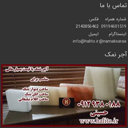
تماس با ما
شماره همراه
فکس
2143856462
09194601519
اینستاگرام
ایمیل
info@halito.ir
namaksaraa@
آجر نمک