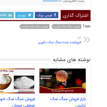
یست الکترونیکی:
info@halito.ir
اشتراک گذاری
فیس بوک
توییتر
kedIn
Tags
فروش سنگ نمک تزئینی
فروش سنگ نمک سمنان
قبل
فروشنده عمده سنگ نمک دکوری
نوشته های مشابه
بازار فروش سنگ نمک
فروش سنگ نمک خورا
تزئینی
صنعتی سمنان