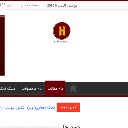
حساب کاربری
تلفن 09129380188 حسینی
پنج‌شنبه , آگوست 6 2026
مقالات
محصولات
سنگ نمک 
آشنایی با نمک دانه شکری و مز
آخرین خبرها
دسته‌ها