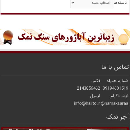
دسته‌ها
تماس با ما
شماره همراه
فکس
2143856462
09194601519
اینستاگرام
ایمیل
info@halito.ir
namaksaraa@
آجر نمک