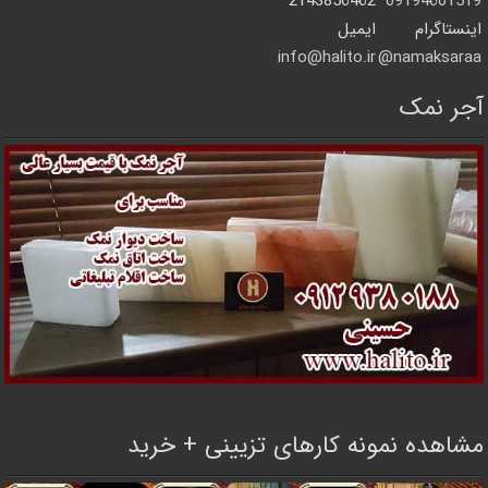
2143856462
09194601519
اینستاگرام
ایمیل
info@halito.ir
namaksaraa@
آجر نمک
مشاهده نمونه کارهای تزیینی + خرید