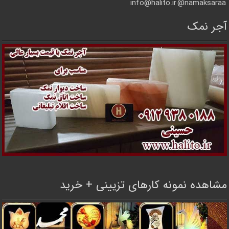
info@halito.ir
namaksaraa@
آجر نمک
مشاهده نمونه کارهای تزیینی + خرید