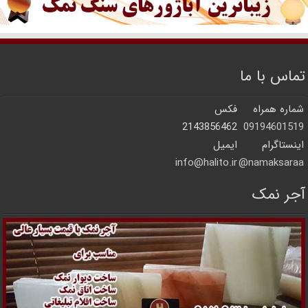
تماس با ما
شماره همراه
فکس
2143856462
09194601519
اینستاگرام
ایمیل
info@halito.ir
namaksaraa@
آجر نمک