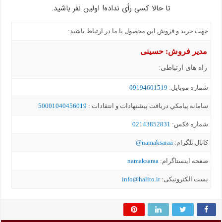
تا حالا کسی رأی نداده! اولین نفر باشید.
جهت خرید و فروش این محصول با ما در ارتباط باشید:
مدیر فروش: حسینی
راه های ارتباطی:
شماره موبايل:
09194601519
سامانه پيامکي دریافت پیشنهادات و انتقادات :
50001040456019
شماره فکس:
02143852831
کانال تلگرام:
namaksaraa@
صفحه اینستاگرام:
namaksaraa
یست الکترونیکی:
info@halito.ir