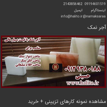
2143856462
09194601519
اینستاگرام
ایمیل
info@halito.ir
namaksaraa@
آجر نمک
مشاهده نمونه کارهای تزیینی + خرید