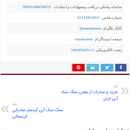
سامانه پيامکي دریافت پیشنهادات و انتقادات :
50001040456019
شماره فکس:
02143852831
کانال تلگرام:
namaksaraa@
صفحه اینستاگرام:
namaksaraa
یست الکترونیکی:
info@halito.ir
قبل
خرید و صادرات از معدن سنگ نمک
آبی ایران
بعد
سنگ نمک آبی گرمسار صادراتی
کریستالی