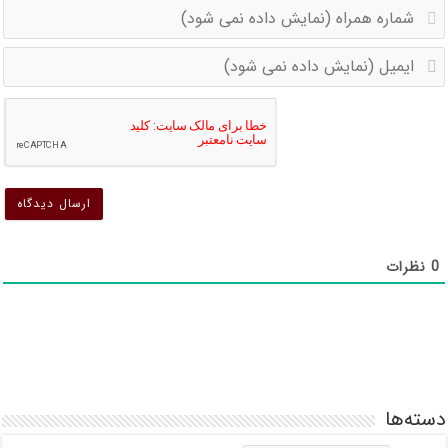
ش
ه
ا
(
(
د
د
ن
ن
ش
ش
0
نظرات
دسته‌ها