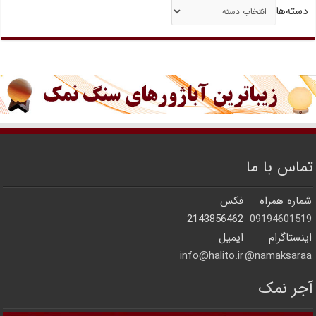
دسته‌ها
تماس با ما
شماره همراه
فکس
2143856462
09194601519
اینستاگرام
ایمیل
info@halito.ir
namaksaraa@
آجر نمک