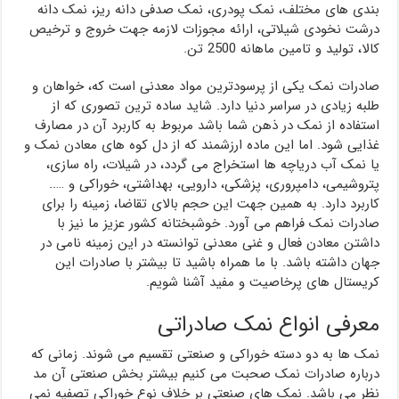
بندی های مختلف، نمک پودری، نمک صدفی دانه ریز، نمک دانه
درشت نخودی شیلاتی، ارائه مجوزات لازمه جهت خروج و ترخیص
کالا، تولید و تامین ماهانه 2500 تن.
صادرات نمک یکی از پرسودترین مواد معدنی است که، خواهان و
طلبه زیادی در سراسر دنیا دارد. شاید ساده ترین تصوری که از
استفاده از نمک در ذهن شما باشد مربوط به کاربرد آن در مصارف
غذایی شود. اما این ماده ارزشمند که از دل کوه های معادن نمک و
یا نمک آب دریاچه‌ ها استخراج می گردد، در شیلات، راه سازی،
پتروشیمی، دامپروری، پزشکی، دارویی، بهداشتی، خوراکی و …..
کاربرد دارد. به همین جهت این حجم بالای تقاضا، زمینه را برای
صادرات نمک فراهم می آورد. خوشبختانه کشور عزیز ما نیز با
داشتن معادن فعال و غنی معدنی توانسته در این زمینه نامی در
جهان داشته باشد. با ما همراه باشید تا بیشتر با صادرات این
کریستال های پرخاصیت و مفید آشنا شویم.
معرفی انواع نمک صادراتی
نمک ها به دو دسته خوراکی و صنعتی تقسیم می شوند. زمانی که
درباره صادرات نمک صحبت می کنیم بیشتر بخش صنعتی آن مد
نظر می باشد. نمک های صنعتی بر خلاف نوع خوراکی تصفیه نمی