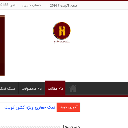
حساب کاربری
تلفن 09129380188 حسینی
جمعه , آگوست 7 2026
مقالات
محصولات
سنگ نمک 
نمک حفاری ویژه کشور کویت
آشنایی با نمک دانه شکری و مز
آخرین خبرها
دسته‌ها