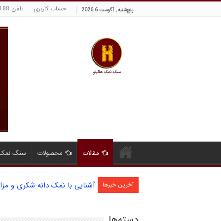
حساب کاربری
تلفن 09129380188 حسینی
پنج‌شنبه , آگوست 6 2026
مقالات
محصولات
سنگ نمک 
آشنایی با نمک دانه شکری و مز
آخرین خبرها
دسته‌ها