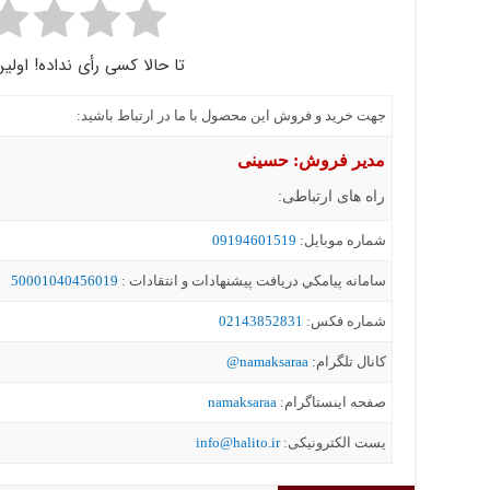
تا حالا کسی رأی نداده! اولین
جهت خرید و فروش این محصول با ما در ارتباط باشید:
مدیر فروش: حسینی
راه های ارتباطی:
شماره موبايل:
09194601519
سامانه پيامکي دریافت پیشنهادات و انتقادات :
50001040456019
شماره فکس:
02143852831
کانال تلگرام:
namaksaraa@
صفحه اینستاگرام:
namaksaraa
یست الکترونیکی:
info@halito.ir