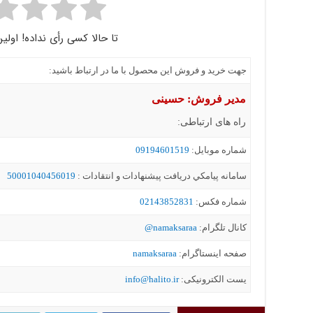
تا حالا کسی رأی نداده! اولین
جهت خرید و فروش این محصول با ما در ارتباط باشید:
مدیر فروش: حسینی
راه های ارتباطی:
شماره موبايل:
09194601519
سامانه پيامکي دریافت پیشنهادات و انتقادات :
50001040456019
شماره فکس:
02143852831
کانال تلگرام:
namaksaraa@
صفحه اینستاگرام:
namaksaraa
یست الکترونیکی:
info@halito.ir