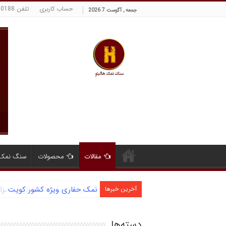
حساب کاربری
تلفن 09129380188 حسینی
جمعه , آگوست 7 2026
مقالات
محصولات
سنگ نمک 
آشنایی با نمک دانه شکری و مز
آخرین خبرها
دسته‌ها