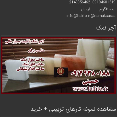
2143856462
09194601519
اینستاگرام
ایمیل
info@halito.ir
namaksaraa@
آجر نمک
مشاهده نمونه کارهای تزیینی + خرید