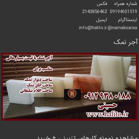
شماره همراه
فکس
2143856462
09194601519
اینستاگرام
ایمیل
info@halito.ir
namaksaraa@
آجر نمک
مشاهده نمونه کارهای تزیینی + خرید