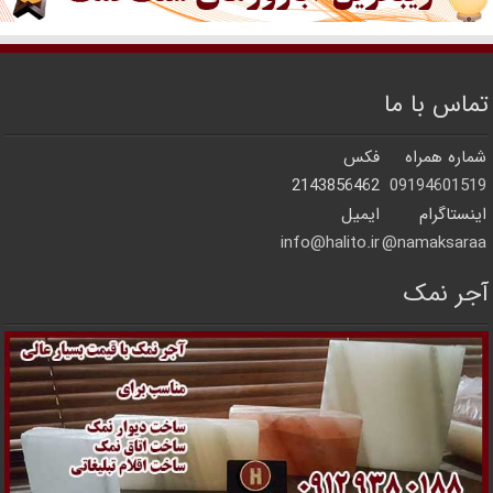
تماس با ما
شماره همراه
فکس
2143856462
09194601519
اینستاگرام
ایمیل
info@halito.ir
namaksaraa@
آجر نمک