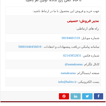
تا حالا کسی رأی نداده! اولین نفر باشید.
جهت خرید و فروش این محصول با ما در ارتباط باشید:
مدیر فروش: حسینی
راه های ارتباطی:
شماره موبايل:
09194601519
سامانه پيامکي دریافت پیشنهادات و انتقادات :
50001040456019
شماره فکس:
02143852831
کانال تلگرام:
namaksaraa@
صفحه اینستاگرام:
namaksaraa
یست الکترونیکی:
info@halito.ir