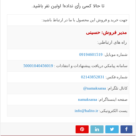
تا حالا کسی رأی نداده! اولین نفر باشید.
جهت خرید و فروش این محصول با ما در ارتباط باشید:
مدیر فروش: حسینی
راه های ارتباطی:
شماره موبايل:
09194601519
سامانه پيامکي دریافت پیشنهادات و انتقادات :
50001040456019
شماره فکس:
02143852831
کانال تلگرام:
namaksaraa@
صفحه اینستاگرام:
namaksaraa
یست الکترونیکی:
info@halito.ir