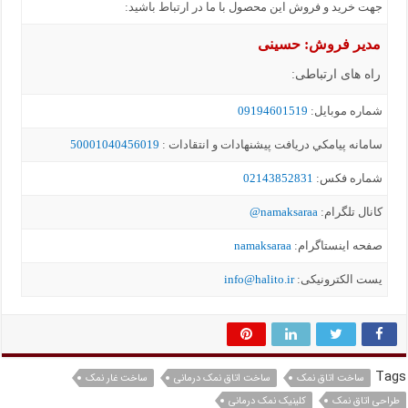
جهت خرید و فروش این محصول با ما در ارتباط باشید:
مدیر فروش: حسینی
راه های ارتباطی:
شماره موبايل:
09194601519
سامانه پيامکي دریافت پیشنهادات و انتقادات :
50001040456019
شماره فکس:
02143852831
کانال تلگرام:
namaksaraa@
صفحه اینستاگرام:
namaksaraa
یست الکترونیکی:
info@halito.ir
Tags
ساخت اتاق نمک
ساخت اتاق نمک درمانی
ساخت غار نمک
طراحی اتاق نمک
کلینیک نمک درمانی