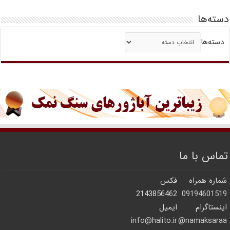
دسته‌ها
دسته‌ها
تماس با ما
شماره همراه
فکس
2143856462
09194601519
اینستاگرام
ایمیل
info@halito.ir
namaksaraa@