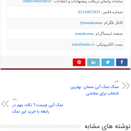
سامانه پيامکي دریافت پیشنهادات و انتقادات :
50001040456019
شماره فکس:
02143852831
کانال تلگرام:
namaksaraa@
صفحه اینستاگرام:
namaksaraa
یست الکترونیکی:
info@halito.ir
قبل
سنگ نمک آبی سمنان: بهترین
انتخاب برای سلامتی
بعد
نمک آبی چیست؟ نکات مهم در
رابطه با خرید این نمک
نوشته های مشابه