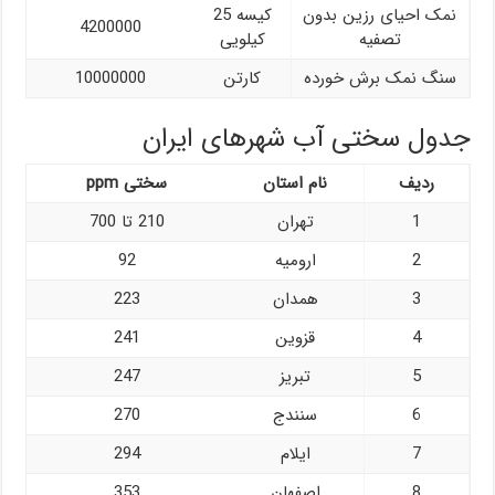
نمک احیای رزین بدون
کیسه 25
4200000
تصفیه
کیلویی
سنگ نمک برش خورده
کارتن
10000000
جدول سختی آب شهرهای ایران
ردیف
نام استان
سختی ppm
1
تهران
210 تا 700
2
ارومیه
92
3
همدان
223
4
قزوین
241
5
تبریز
247
6
سنندج
270
7
ایلام
294
8
اصفهان
353