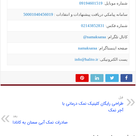
شماره موبايل:
09194601519
سامانه پيامکي دریافت پیشنهادات و انتقادات :
50001040456019
شماره فکس:
02143852831
کانال تلگرام:
namaksaraa@
صفحه اینستاگرام:
namaksaraa
یست الکترونیکی:
info@halito.ir
قبل
طراحی رایگان کلینیک نمک درمانی با
آجر نمک
بعد
صادرات نمک آبی سمنان به کانادا