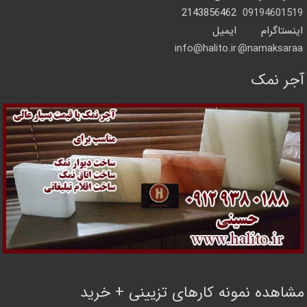
2143856462
09194601519
اینستاگرام
ایمیل
info@halito.ir
namaksaraa@
آجر نمک
مشاهده نمونه کارهای تزیینی + خرید