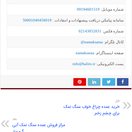
شماره موبايل:
09194601519
سامانه پيامکي دریافت پیشنهادات و انتقادات :
50001040456019
شماره فکس:
02143852831
کانال تلگرام:
namaksaraa@
صفحه اینستاگرام:
namaksaraa
یست الکترونیکی:
info@halito.ir
قبل
خرید عمده چراغ خواب سنگ نمک
برای چشم زخم
بعد
مرکز فروش عمده سنگ نمک آبی
گرمسار