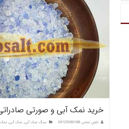
خرید نمک آبی و صورتی صادراتی
تلفن تماس 09129380188
سنگ نمک آبی
,
نمک آبی
,
نمک 