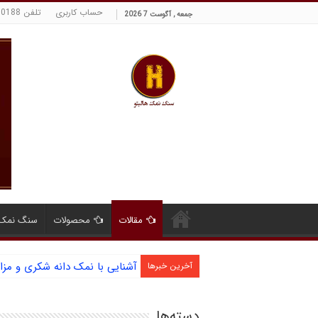
حساب کاربری
تلفن 09129380188 حسینی
جمعه , آگوست 7 2026
مقالات
محصولات
سنگ نمک 
آشنایی با نمک دانه شکری و مز
آخرین خبرها
دسته‌ها