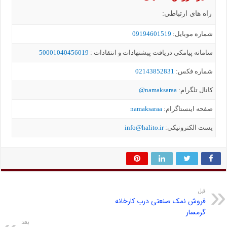
راه های ارتباطی:
شماره موبايل:
09194601519
سامانه پيامکي دریافت پیشنهادات و انتقادات :
50001040456019
شماره فکس:
02143852831
کانال تلگرام:
namaksaraa@
صفحه اینستاگرام:
namaksaraa
یست الکترونیکی:
info@halito.ir
قبل
فروش نمک صنعتی درب کارخانه
گرمسار
بعد