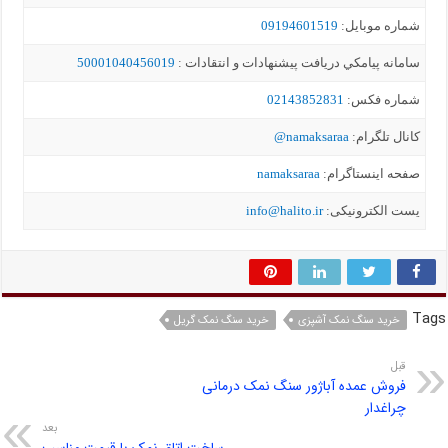
شماره موبايل:
09194601519
سامانه پيامکي دریافت پیشنهادات و انتقادات :
50001040456019
شماره فکس:
02143852831
کانال تلگرام:
namaksaraa@
صفحه اینستاگرام:
namaksaraa
یست الکترونیکی:
info@halito.ir
Tags
خرید سنگ نمک آشپزی
خرید سنگ نمک گریل
قبل
فروش عمده آباژور سنگ نمک درمانی
چراغدار
بعد
ساخت اتاق نمک با قیمت مناسب