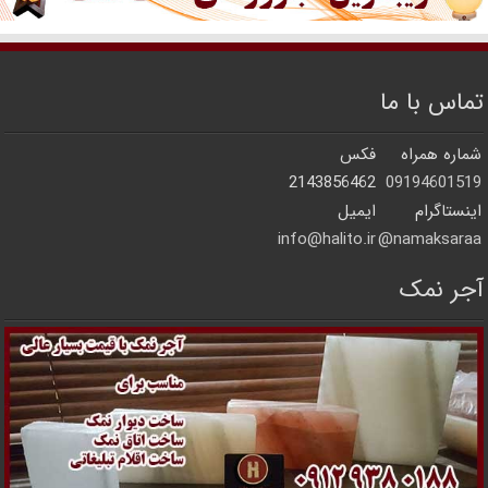
تماس با ما
شماره همراه
فکس
2143856462
09194601519
اینستاگرام
ایمیل
info@halito.ir
namaksaraa@
آجر نمک