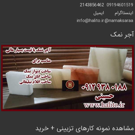
2143856462
09194601519
اینستاگرام
ایمیل
info@halito.ir
namaksaraa@
آجر نمک
مشاهده نمونه کارهای تزیینی + خرید