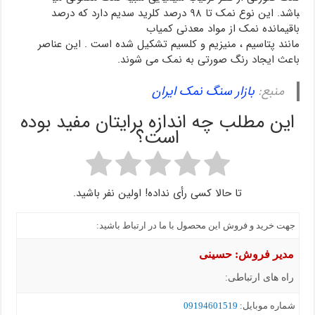
باشد. این نوع نمک تا ۹۸ درصد کلرید سدیم دارد که درصد
باقیمانده نمک از مواد معدنی کمیاب
مانند پتاسیم ، منیزیم و کلسیم تشکیل شده است . این عناصر
باعث ایجاد رنگ صورتی به نمک می شوند.
منبع:
بازار سنگ نمک ایران
این مطلب چه اندازه برایتان مفید بوده
است؟
تا حالا کسی رأی نداده! اولین نفر باشید.
جهت خرید و فروش این محصول با ما در ارتباط باشید:
مدیر فروش: حسینی
راه های ارتباطی:
شماره موبايل:
09194601519