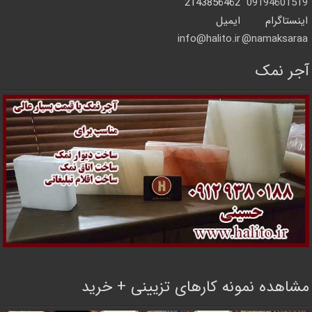
2143856462
09194601519
اینستاگرام
ایمیل
info@halito.ir
namaksaraa@
آجر نمک
مشاهده نمونه کارهای تزیینی + خرید