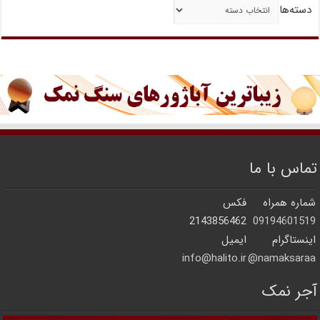
دسته‌ها
تماس با ما
شماره همراه
فکس
2143856462
09194601519
اینستاگرام
ایمیل
info@halito.ir
namaksaraa@
آجر نمک