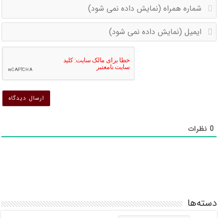
ش
ه
ا
(
(
د
د
ن
ن
ش
ش
0
نظرات
دسته‌ها