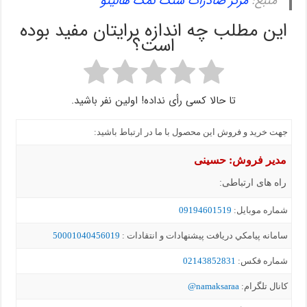
منبع:
مرکز صادرات سنگ نمک هالیتو
این مطلب چه اندازه برایتان مفید بوده
است؟
تا حالا کسی رأی نداده! اولین نفر باشید.
جهت خرید و فروش این محصول با ما در ارتباط باشید:
مدیر فروش: حسینی
راه های ارتباطی:
شماره موبايل:
09194601519
سامانه پيامکي دریافت پیشنهادات و انتقادات :
50001040456019
شماره فکس:
02143852831
کانال تلگرام:
namaksaraa@