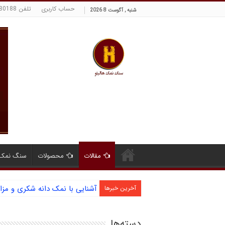
حساب کاربری
تلفن 09129380188 حسینی
شنبه , آگوست 8 2026
مقالات
محصولات
سنگ نمک 
آشنایی با نمک دانه شکری و مز
آخرین خبرها
دسته‌ها