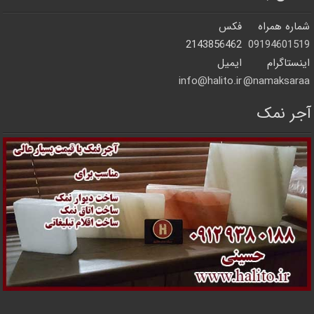
شماره همراه
فکس
2143856462
09194601519
اینستاگرام
ایمیل
info@halito.ir
namaksaraa@
آجر نمک